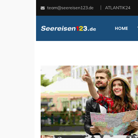
team@seereisen123.de
ATLANTIK24
HOME