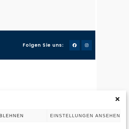
Folgen Sie uns:
-235757
Frohnhauser Strasse 232
45144 Essen
ereisen123.de
BLEHNEN
EINSTELLUNGEN ANSEHEN