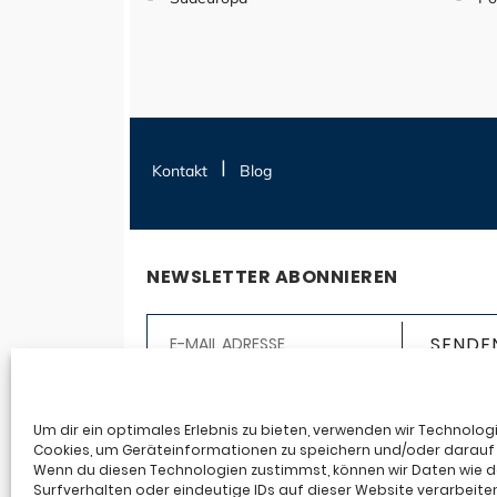
Kontakt
Blog
NEWSLETTER ABONNIEREN
Ja, ich möchte den Seereisen123.de-Newslet
abonnieren. Ich erhalte auf mich abgestim
Um dir ein optimales Erlebnis zu bieten, verwenden wir Technolog
Cookies, um Geräteinformationen zu speichern und/oder darauf 
Infos an die angegebene E-Mail-Adresse auf
Wenn du diesen Technologien zustimmst, können wir Daten wie 
Basis meiner Anmeldedaten und meines
Surfverhalten oder eindeutige IDs auf dieser Website verarbeite