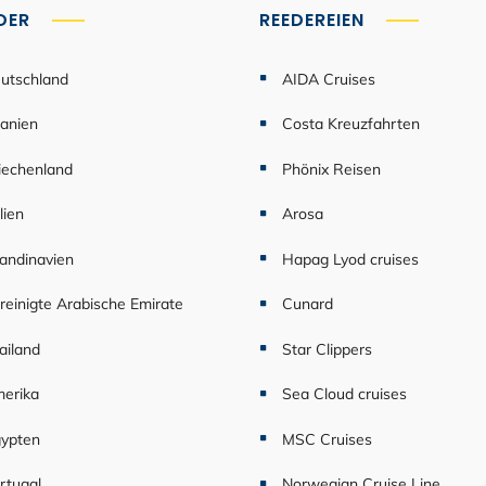
DER
REEDEREIEN
utschland
AIDA Cruises
anien
Costa Kreuzfahrten
iechenland
Phönix Reisen
lien
Arosa
andinavien
Hapag Lyod cruises
reinigte Arabische Emirate
Cunard
ailand
Star Clippers
erika
Sea Cloud cruises
ypten
MSC Cruises
rtugal
Norwegian Cruise Line