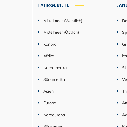
FAHRGEBIETE
LÄN
Mittelmeer (Westlich)
De
Mittelmeer (Östlich)
Sp
Karibik
Gr
Afrika
Ita
Nordamerika
Sk
Südamerika
Ve
Asien
Th
Europa
Am
Nordeuropa
Äg
Südeuropa
Po