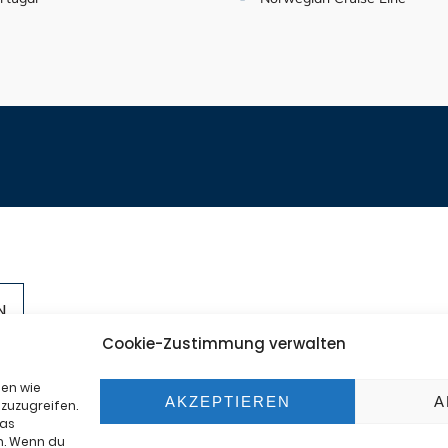
+49-201
Cookie-Zustimmung verwalten
ter
info@se
mte
ien wie
AKZEPTIEREN
A
zuzugreifen.
das
n. Wenn du