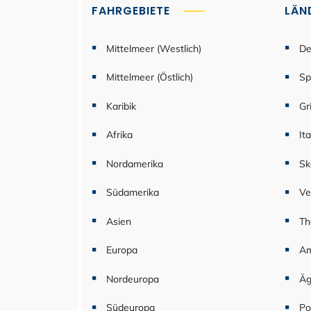
FAHRGEBIETE
LÄN
Mittelmeer (Westlich)
De
Mittelmeer (Östlich)
Sp
Karibik
Gr
Afrika
Ita
Nordamerika
Sk
Südamerika
Ve
Asien
Th
Europa
Am
Nordeuropa
Äg
Südeuropa
Po