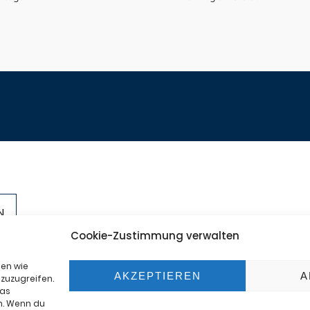
+49-201
Cookie-Zustimmung verwalten
ter
info@se
mte
ien wie
AKZEPTIEREN
A
zuzugreifen.
das
n. Wenn du