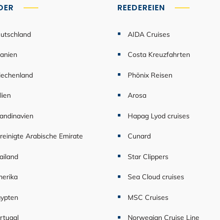
DER
REEDEREIEN
utschland
AIDA Cruises
anien
Costa Kreuzfahrten
iechenland
Phönix Reisen
lien
Arosa
andinavien
Hapag Lyod cruises
reinigte Arabische Emirate
Cunard
ailand
Star Clippers
erika
Sea Cloud cruises
ypten
MSC Cruises
rtugal
Norwegian Cruise Line