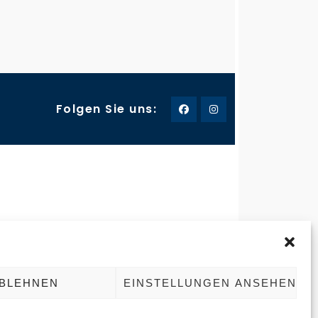
Folgen Sie uns:
-235757
Frohnhauser Strasse 232
45144 Essen
ereisen123.de
BLEHNEN
EINSTELLUNGEN ANSEHEN