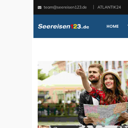
team@seereisen123.de
ATLANTIK24
HOME