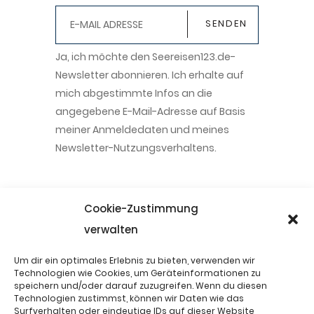
Ja, ich möchte den Seereisen123.de-
Newsletter abonnieren. Ich erhalte auf
mich abgestimmte Infos an die
angegebene E-Mail-Adresse auf Basis
meiner Anmeldedaten und meines
Newsletter-Nutzungsverhaltens.
+49-201-235757
Cookie-Zustimmung
verwalten
info@seereisen123.de
Um dir ein optimales Erlebnis zu bieten, verwenden wir
Frohnhauser Strasse 232 45144
Technologien wie Cookies, um Geräteinformationen zu
speichern und/oder darauf zuzugreifen. Wenn du diesen
Essen
Technologien zustimmst, können wir Daten wie das
Surfverhalten oder eindeutige IDs auf dieser Website