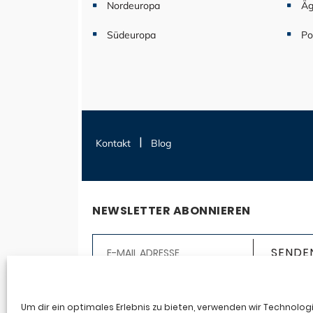
Nordeuropa
Äg
Südeuropa
Po
Kontakt
Blog
NEWSLETTER ABONNIEREN
Ja, ich möchte den Seereisen123.de-Newslet
abonnieren. Ich erhalte auf mich abgestim
Um dir ein optimales Erlebnis zu bieten, verwenden wir Technolog