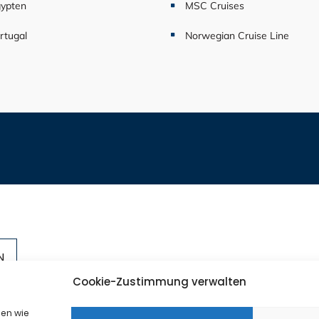
ypten
MSC Cruises
rtugal
Norwegian Cruise Line
+49-201
Cookie-Zustimmung verwalten
ter
info@se
mte
ien wie