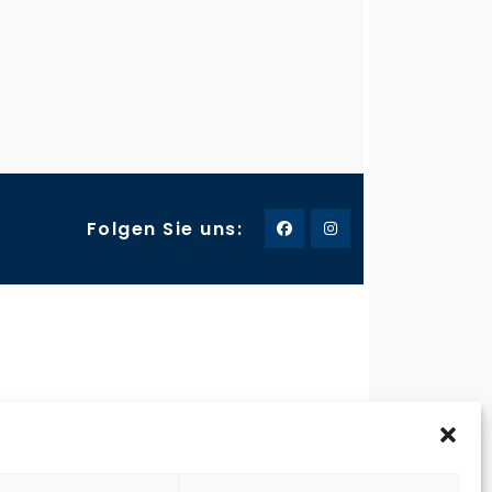
Folgen Sie uns:
-235757
Frohnhauser Strasse 232
45144 Essen
ereisen123.de