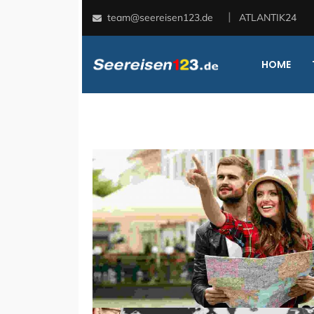
team@seereisen123.de
ATLANTIK24
HOME