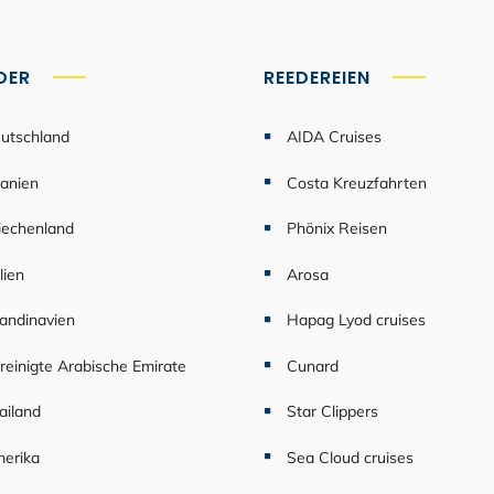
DER
REEDEREIEN
utschland
AIDA Cruises
anien
Costa Kreuzfahrten
iechenland
Phönix Reisen
lien
Arosa
andinavien
Hapag Lyod cruises
reinigte Arabische Emirate
Cunard
ailand
Star Clippers
erika
Sea Cloud cruises