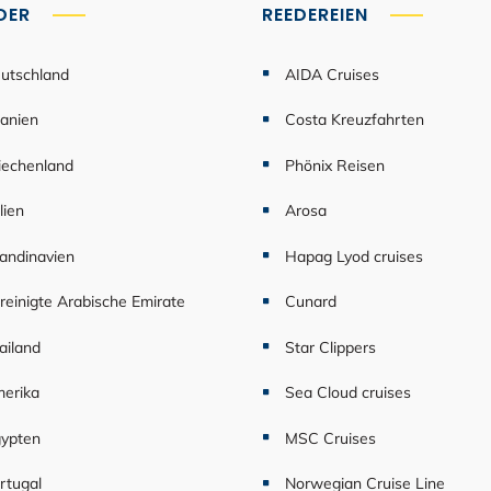
DER
REEDEREIEN
utschland
AIDA Cruises
anien
Costa Kreuzfahrten
iechenland
Phönix Reisen
lien
Arosa
andinavien
Hapag Lyod cruises
reinigte Arabische Emirate
Cunard
ailand
Star Clippers
erika
Sea Cloud cruises
ypten
MSC Cruises
rtugal
Norwegian Cruise Line