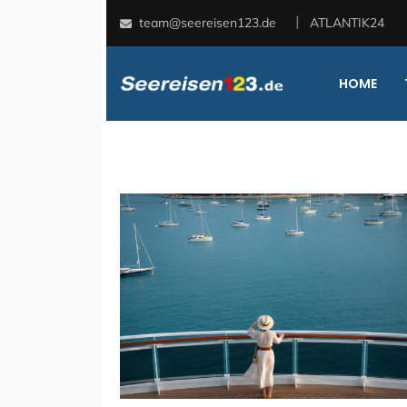
team@seereisen123.de
ATLANTIK24
HOME