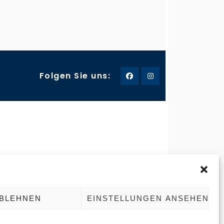
Folgen Sie uns:
-235757
Frohnhauser Strasse 232
45144 Essen
ereisen123.de
BLEHNEN
EINSTELLUNGEN ANSEHEN