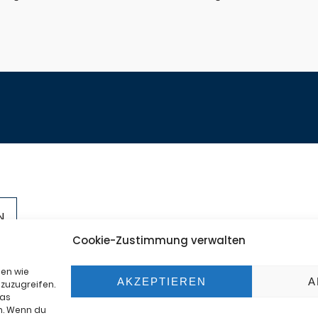
+49-201
Cookie-Zustimmung verwalten
ter
info@se
mte
ien wie
AKZEPTIEREN
A
zuzugreifen.
das
n. Wenn du