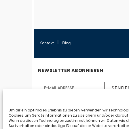
Kontakt
Blog
NEWSLETTER ABONNIEREN
Ja, ich möchte den Seereisen123.de-Newslet
abonnieren. Ich erhalte auf mich abgestim
Um dir ein optimales Erlebnis zu bieten, verwenden wir Technolog
Cookies, um Geräteinformationen zu speichern und/oder darauf 
Infos an die angegebene E-Mail-Adresse auf
Wenn du diesen Technologien zustimmst, können wir Daten wie 
Basis meiner Anmeldedaten und meines
Surfverhalten oder eindeutige IDs auf dieser Website verarbeite