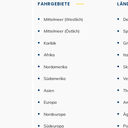
FAHRGEBIETE
LÄN
Mittelmeer (Westlich)
De
Mittelmeer (Östlich)
Sp
Karibik
Gr
Afrika
Ita
Nordamerika
Sk
Südamerika
Ve
Asien
Th
Europa
Am
Nordeuropa
Äg
Südeuropa
Po