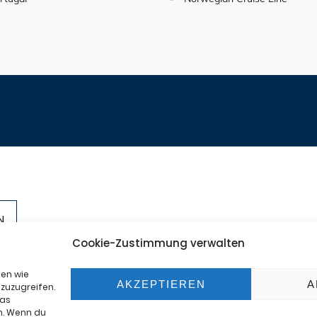
+49-201
Cookie-Zustimmung verwalten
ter
info@se
mte
ien wie
AKZEPTIEREN
A
zuzugreifen.
das
n. Wenn du