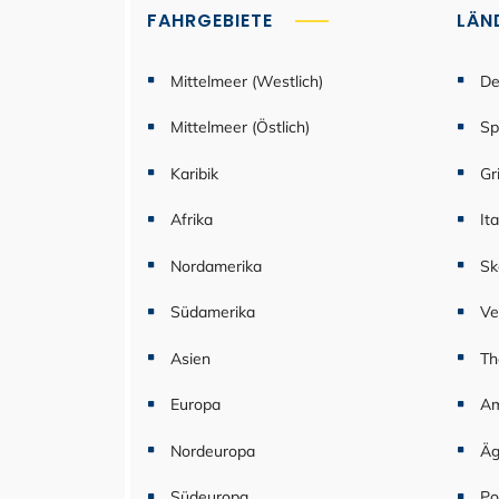
FAHRGEBIETE
LÄN
Mittelmeer (Westlich)
De
Mittelmeer (Östlich)
Sp
Karibik
Gr
Afrika
Ita
Nordamerika
Sk
Südamerika
Ve
Asien
Th
Europa
Am
Nordeuropa
Äg
Südeuropa
Po