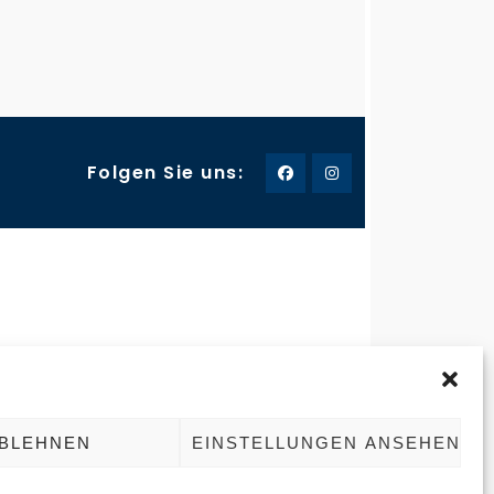
Folgen Sie uns:
-235757
Frohnhauser Strasse 232
45144 Essen
ereisen123.de
BLEHNEN
EINSTELLUNGEN ANSEHEN