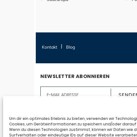
Kontakt
Blog
NEWSLETTER ABONNIEREN
Ja, ich möchte den Seereisen123.de-Newslet
abonnieren. Ich erhalte auf mich abgestim
Um dir ein optimales Erlebnis zu bieten, verwenden wir Technolog
Cookies, um Geräteinformationen zu speichern und/oder darauf 
Infos an die angegebene E-Mail-Adresse auf
Wenn du diesen Technologien zustimmst, können wir Daten wie 
Basis meiner Anmeldedaten und meines
Surfverhalten oder eindeutige IDs auf dieser Website verarbeite