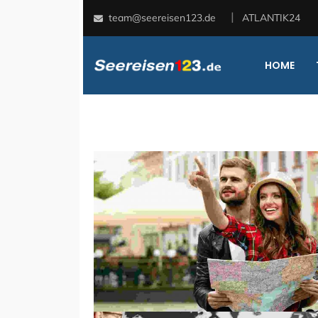
team@seereisen123.de
ATLANTIK24
HOME