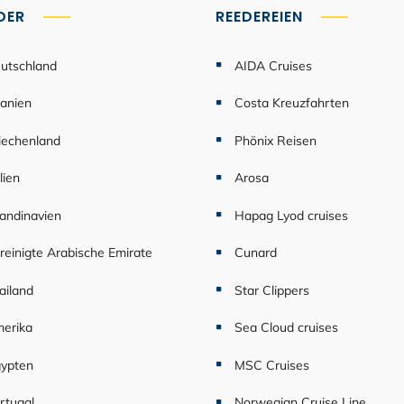
DER
REEDEREIEN
utschland
AIDA Cruises
anien
Costa Kreuzfahrten
iechenland
Phönix Reisen
lien
Arosa
andinavien
Hapag Lyod cruises
reinigte Arabische Emirate
Cunard
ailand
Star Clippers
erika
Sea Cloud cruises
ypten
MSC Cruises
rtugal
Norwegian Cruise Line